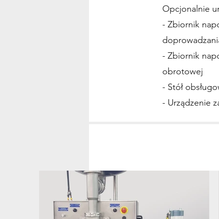
Opcjonalnie u
- Zbiornik na
doprowadzani
- Zbiornik na
obrotowej
- Stół obsługo
- Urządzenie 