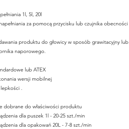
ełniania 1l, 5l, 20l
napełniania za pomocą przycisku lub czujnika obecnośc
awania produktu do głowicy w sposób grawitacyjny lub
ornika naporowego.
andardowe lub ATEX
onania wersji mobilnej
 lepkości .
ne dobrane do właściwości produktu
dzenia dla puszek 1l - 20-25 szt./min
ądzenia dla opakowań 20L - 7-8 szt./min