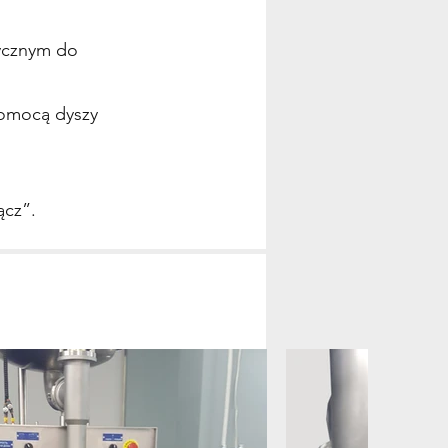
tycznym do
pomocą dyszy
ącz”.