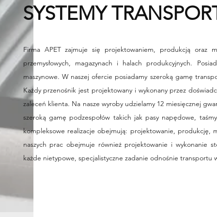
SYSTEMY TRANSPO
Firma APET zajmuje się projektowaniem, produkcją oraz 
przemysłowych, magazynach i halach produkcyjnych. Posiad
maszynowe. W naszej ofercie posiadamy szeroką gamę transpo
Każdy przenośnik jest projektowany i wykonany przez doświadc
zaleceń klienta. Na nasze wyroby udzielamy 12 miesięcznej gwa
szeroką gamę podzespołów takich jak pasy napędowe, taśmy t
kompleksowe realizacje obejmują: projektowanie, produkcję, 
naszych prac obejmuje również projektowanie i wykonanie st
każde nietypowe, specjalistyczne zadanie odnośnie transportu