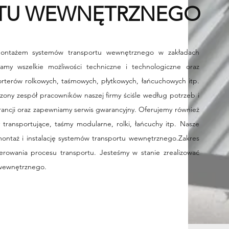
RTU WEWNĘTRZNEGO
montażem systemów transportu wewnętrznego w zakładach
amy wszelkie możliwości techniczne i technologiczne oraz
rterów rolkowych, taśmowych, płytkowych, łańcuchowych itp.
zony zespół pracowników naszej firmy ściśle według potrzeb i
rancji oraz zapewniamy serwis gwarancyjny. Oferujemy również
ransportujące, taśmy modularne, rolki, łańcuchy itp. Nasze
montaż i instalację systemów transportu wewnętrznego.
Zakres
erowania procesu transportu. Jesteśmy w stanie zrealizować
 wewnętrznego.