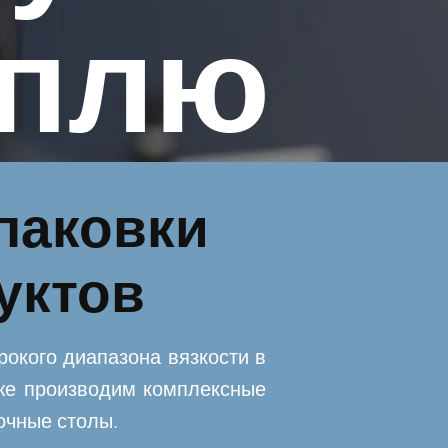
аплю
паковки
уктов
окого диапазона вязкости в
кже производим комплексные
очные столы.