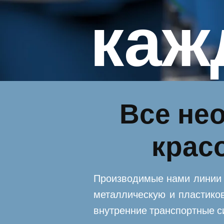
каж
Все не
крас
Производимые нами линии 
металлическую и пластико
внутренние транспортные с