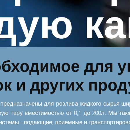
дую к
обходимое для у
ок и других прод
предназначены для розлива жидкого сырья шир
вую тару вместимостью от 0,1 до 200л. Мы та
истемы - подающие, приемные и транспортиров