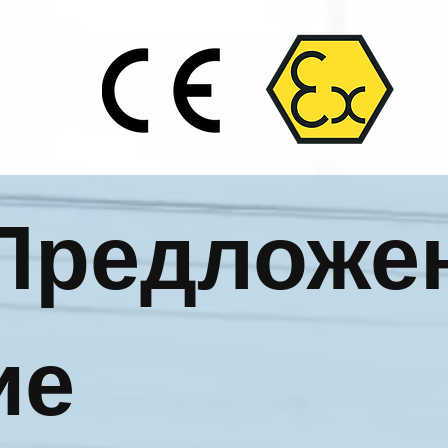
Предложе
ие