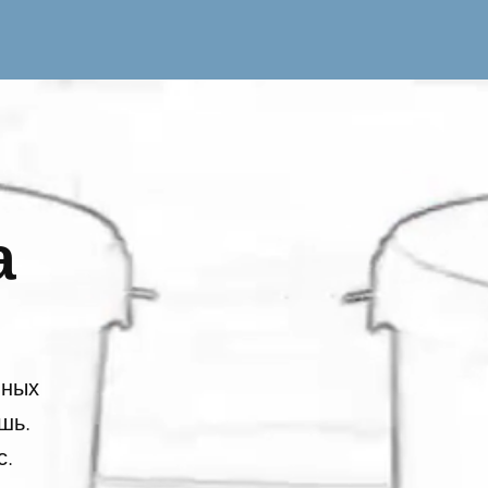
а
нных
шь.
с.