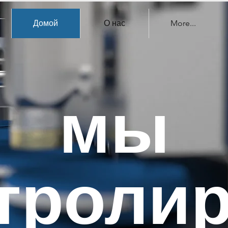
Домой
О нас
More...
мы
троли